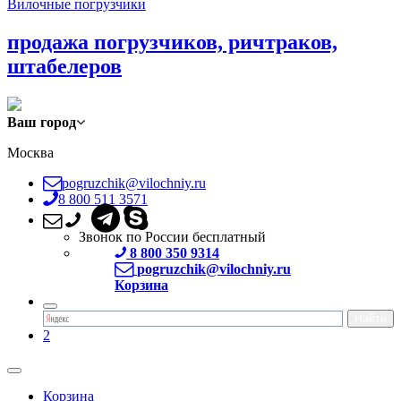
Вилочные погрузчики
продажа погрузчиков, ричтраков,
штабелеров
Ваш город
Москва
pogruzchik@vilochniy.ru
8 800 511 3571
Звонок по России бесплатный
8 800 350 9314
pogruzchik@vilochniy.ru
Корзина
2
Корзина