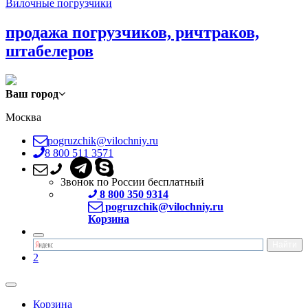
Вилочные погрузчики
продажа погрузчиков, ричтраков,
штабелеров
Ваш город
Москва
pogruzchik@vilochniy.ru
8 800 511 3571
Звонок по России бесплатный
8 800 350 9314
pogruzchik@vilochniy.ru
Корзина
2
Корзина