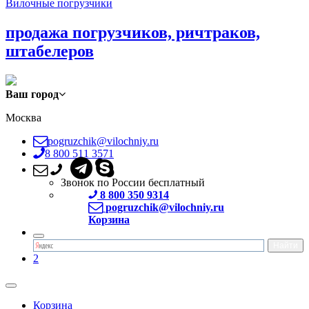
Вилочные погрузчики
продажа погрузчиков, ричтраков,
штабелеров
Ваш город
Москва
pogruzchik@vilochniy.ru
8 800 511 3571
Звонок по России бесплатный
8 800 350 9314
pogruzchik@vilochniy.ru
Корзина
2
Корзина