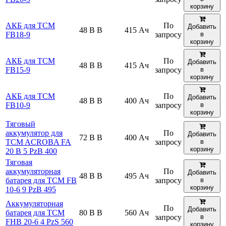
корзину
АКБ для TCM
По
Добавить
48 В В
415 Ач
FB18-9
запросу
в
корзину
АКБ для TCM
По
Добавить
48 В В
415 Ач
FB15-9
запросу
в
корзину
АКБ для TCM
По
Добавить
48 В В
400 Ач
FB10-9
запросу
в
корзину
Тяговый
аккумулятор для
По
Добавить
72 В В
400 Ач
TCM ACROBA FA
запросу
в
корзину
20 B 5 PzB 400
Тяговая
аккумуляторная
По
Добавить
48 В В
495 Ач
батарея для TCM FB
запросу
в
корзину
10-6 9 PzB 495
Аккумуляторная
По
Добавить
батарея для TCM
80 В В
560 Ач
запросу
в
FHB 20-6 4 PzS 560
корзину