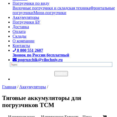
Погрузчики по виду
Вилочные погрузчики и складская техника
Фронтальные
погрузчики
Мини-погрузчики
Аккумуляторы
Погрузчики БУ
Доставка
Оплата
Склады
О компании
Контакты
8 800 551 2607
Звонок по России бесплатный
pogruzchik@vilochniy.ru
Главная
/
Аккумуляторы
/
Тяговые аккумуляторы для
погрузчиков TCM
Наименование
Напряжение
Емкость
Цена