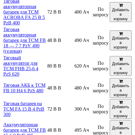
Тяговая
аккумуляторная
По
Добавить
батарея для TCM
72 В В
400 Ач
запросу
в
ACROBA FA 25 B 5
корзину
PzB 400
Тяговая
аккумуляторная
По
Добавить
батарея для TCM FB
48 В В
490 Ач
запросу
в
18 — 7 7 PzV 490
корзину
(гелевая)
Тяговый
аккумулятор для
По
Добавить
80 В В
620 Ач
TCM FHB 25-6 4
запросу
в
корзину
PzS 620
Тяговая АКБ к TCM
По
Добавить
48 В В
480 Ач
FB 10 H4 6 PzS 480
запросу
в
корзину
Тяговая батарея на
По
Добавить
TCM FA 15 B 4 PzB
72 В В
300 Ач
запросу
в
300
корзину
Аккумуляторная
По
Добавить
батарея для TCM FB
48 В В
495 Ач
запросу
в