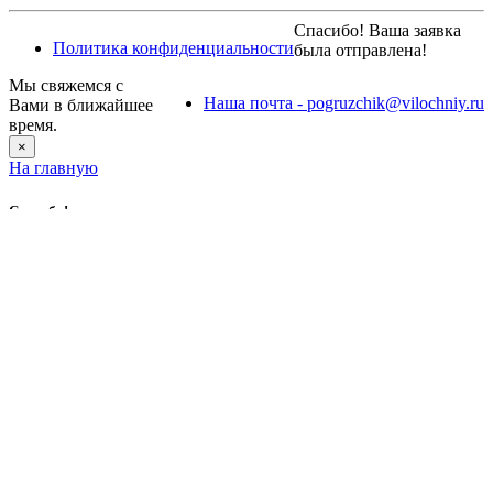
Спасибо! Ваша заявка
Политика конфиденциальности
была отправлена!
Мы свяжемся с
Наша почта - pogruzchik@vilochniy.ru
Вами в ближайшее
время.
×
На главную
Спасибо!
Ваш заказ отправлен!
Мы свяжемся с Вами в ближайшее время.
На главную
Товар добавлен в корзину
Оформить
заказ
Продолжить
покупки