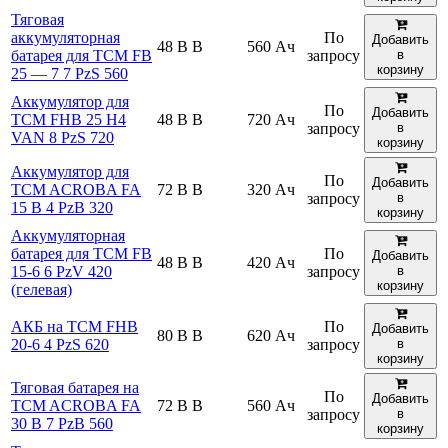
Тяговая
аккумуляторная
По
Добавить
48 В В
560 Ач
батарея для TCM FB
запросу
в
корзину
25 — 7 7 PzS 560
Аккумулятор для
По
Добавить
TCM FHB 25 H4
48 В В
720 Ач
запросу
в
VAN 8 PzS 720
корзину
Аккумулятор для
По
Добавить
TCM ACROBA FA
72 В В
320 Ач
запросу
в
15 B 4 PzB 320
корзину
Аккумуляторная
батарея для TCM FB
По
Добавить
48 В В
420 Ач
15-6 6 PzV 420
запросу
в
корзину
(гелевая)
АКБ на TCM FHB
По
Добавить
80 В В
620 Ач
20-6 4 PzS 620
запросу
в
корзину
Тяговая батарея на
По
Добавить
TCM ACROBA FA
72 В В
560 Ач
запросу
в
30 B 7 PzB 560
корзину