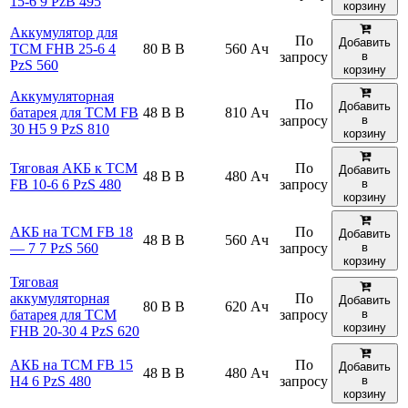
15-6 9 PzB 495
корзину
Аккумулятор для
По
Добавить
TCM FHB 25-6 4
80 В В
560 Ач
запросу
в
PzS 560
корзину
Аккумуляторная
По
Добавить
батарея для TCM FB
48 В В
810 Ач
запросу
в
30 H5 9 PzS 810
корзину
Тяговая АКБ к TCM
По
Добавить
48 В В
480 Ач
FB 10-6 6 PzS 480
запросу
в
корзину
АКБ на TCM FB 18
По
Добавить
48 В В
560 Ач
— 7 7 PzS 560
запросу
в
корзину
Тяговая
аккумуляторная
По
Добавить
80 В В
620 Ач
батарея для TCM
запросу
в
корзину
FHB 20-30 4 PzS 620
АКБ на TCM FB 15
По
Добавить
48 В В
480 Ач
H4 6 PzS 480
запросу
в
корзину