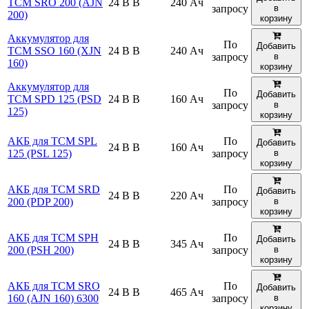
TCM SRO 200 (AJN
24 В В
240 Ач
запросу
в
200)
корзину
Аккумулятор для
По
Добавить
TCM SSO 160 (XJN
24 В В
240 Ач
запросу
в
160)
корзину
Аккумулятор для
По
Добавить
TCM SPD 125 (PSD
24 В В
160 Ач
запросу
в
125)
корзину
АКБ для TCM SPL
По
Добавить
24 В В
160 Ач
125 (PSL 125)
запросу
в
корзину
АКБ для TCM SRD
По
Добавить
24 В В
220 Ач
200 (PDP 200)
запросу
в
корзину
АКБ для TCM SPH
По
Добавить
24 В В
345 Ач
200 (PSH 200)
запросу
в
корзину
АКБ для TCM SRO
По
Добавить
24 В В
465 Ач
160 (AJN 160) 6300
запросу
в
корзину