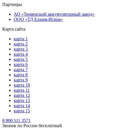
Партнеры
АО «Тюменский аккумуляторный завод»
ООО «ТД Елхим-Искра»
Карта сайта
карта 1
карта 2
карта 3
карта 4
карта 5
карта 6
карта 7
карта 8
карта 9
карта 10
карта 11
карта 12
карта 13
карта 14
карта 15
8 800 511 3571
Звонок по России бесплатный