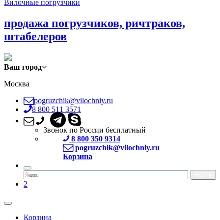
Вилочные погрузчики
продажа погрузчиков, ричтраков,
штабелеров
Ваш город
Москва
pogruzchik@vilochniy.ru
8 800 511 3571
Звонок по России бесплатный
8 800 350 9314
pogruzchik@vilochniy.ru
Корзина
2
Корзина