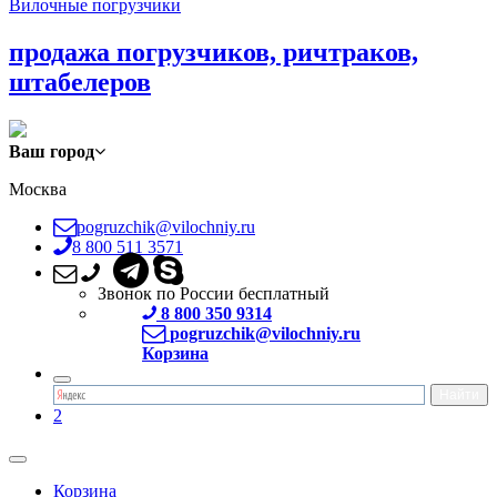
Вилочные погрузчики
продажа погрузчиков, ричтраков,
штабелеров
Ваш город
Москва
pogruzchik@vilochniy.ru
8 800 511 3571
Звонок по России бесплатный
8 800 350 9314
pogruzchik@vilochniy.ru
Корзина
2
Корзина