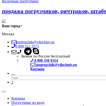
Вилочные погрузчики
продажа погрузчиков, ричтраков, штаб
Ваш город
Москва
pogruzchik@vilochniy.ru
8 800 511 3571
Звонок по России бесплатный
8 800 350 9314
pogruzchik@vilochniy.ru
Корзина
2
Корзина
Погрузчики по виду