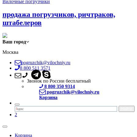
Вилочные погрузчики
продажа погрузчиков, ричтраков,
штабелеров
Ваш город
Москва
pogruzchik@vilochniy.ru
8 800 511 3571
Звонок по России бесплатный
8 800 350 9314
pogruzchik@vilochniy.ru
Корзина
2
Корзина