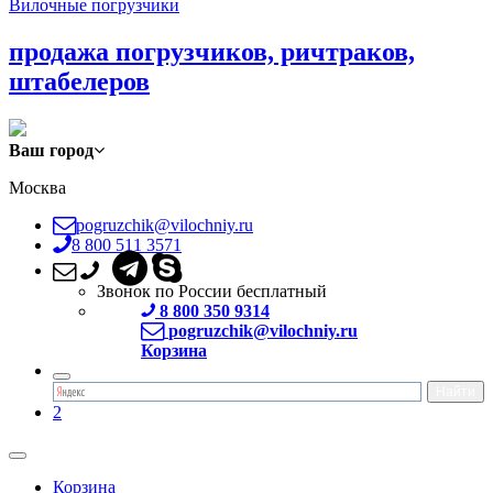
Вилочные погрузчики
продажа погрузчиков, ричтраков,
штабелеров
Ваш город
Москва
pogruzchik@vilochniy.ru
8 800 511 3571
Звонок по России бесплатный
8 800 350 9314
pogruzchik@vilochniy.ru
Корзина
2
Корзина