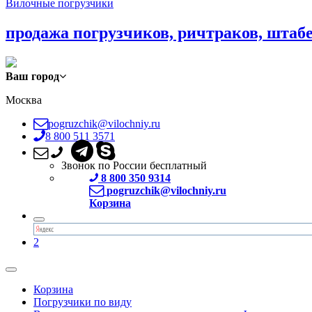
Вилочные погрузчики
продажа погрузчиков, ричтраков, штаб
Ваш город
Москва
pogruzchik@vilochniy.ru
8 800 511 3571
Звонок по России бесплатный
8 800 350 9314
pogruzchik@vilochniy.ru
Корзина
2
Корзина
Погрузчики по виду