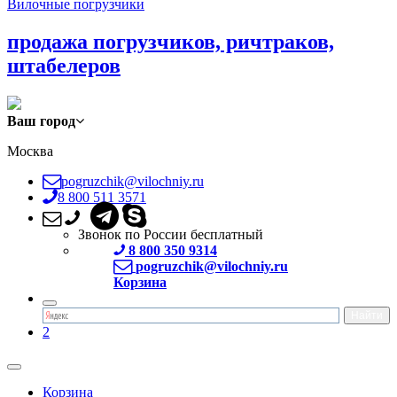
Вилочные погрузчики
продажа погрузчиков, ричтраков,
штабелеров
Ваш город
Москва
pogruzchik@vilochniy.ru
8 800 511 3571
Звонок по России бесплатный
8 800 350 9314
pogruzchik@vilochniy.ru
Корзина
2
Корзина