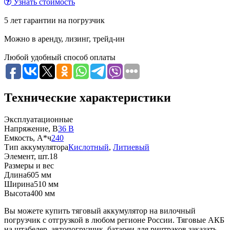
Узнать стоимость
5 лет гарантии на погрузчик
Можно в аренду, лизинг, трейд-ин
Любой удобный способ оплаты
Технические характеристики
Эксплуатационные
Напряжение, В
36 В
Емкость, А*ч
240
Тип аккумулятора
Кислотный
,
Литиевый
Элемент, шт.
18
Размеры и вес
Длина
605 мм
Ширина
510 мм
Высота
400 мм
Вы можете купить тяговый аккумулятор на вилочный
погрузчик с отгрузкой в любом регионе России. Тяговые АКБ
на штабелер, автопогрузчик, батареи для ричтраков заказать