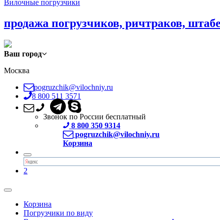
Вилочные погрузчики
продажа погрузчиков, ричтраков, штаб
Ваш город
Москва
pogruzchik@vilochniy.ru
8 800 511 3571
Звонок по России бесплатный
8 800 350 9314
pogruzchik@vilochniy.ru
Корзина
2
Корзина
Погрузчики по виду