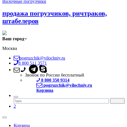
Вилочные погрузчики
продажа погрузчиков, ричтраков,
штабелеров
Ваш город
Москва
pogruzchik@vilochniy.ru
8 800 511 3571
Звонок по России бесплатный
8 800 350 9314
pogruzchik@vilochniy.ru
Корзина
2
Корзина