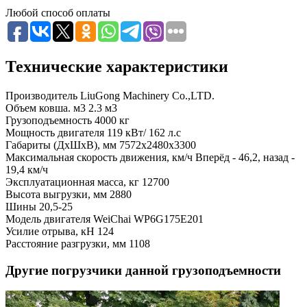
Любой способ оплаты
Технические характеристики
Производитель
LiuGong Machinery Co.,LTD.
Объем ковша. м3
2.3 м3
Грузоподъемность
4000 кг
Мощность двигателя
119 кВт/ 162 л.с
Габариты (ДхШхВ), мм
7572x2480x3300
Максимальная скорость движения, км/ч
Вперёд - 46,2, назад -
19,4 км/ч
Эксплуатационная масса, кг
12700
Высота выгрузки, мм
2880
Шины
20,5-25
Модель двигателя
WeiChai WP6G175E201
Усилие отрыва, кН
124
Расстояние разгрузки, мм
1108
Другие погрузчики данной грузоподъемности