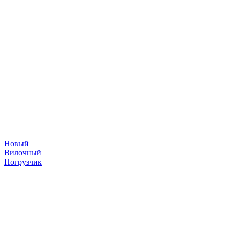
Новый
Вилочный
Погрузчик
складская техника
©
2026
Погрузчики