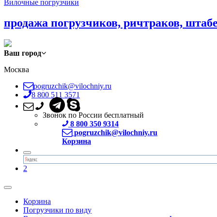
Вилочные погрузчики
продажа погрузчиков, ричтраков, штаб
Ваш город
Москва
pogruzchik@vilochniy.ru
8 800 511 3571
Звонок по России бесплатный
8 800 350 9314
pogruzchik@vilochniy.ru
Корзина
2
Корзина
Погрузчики по виду