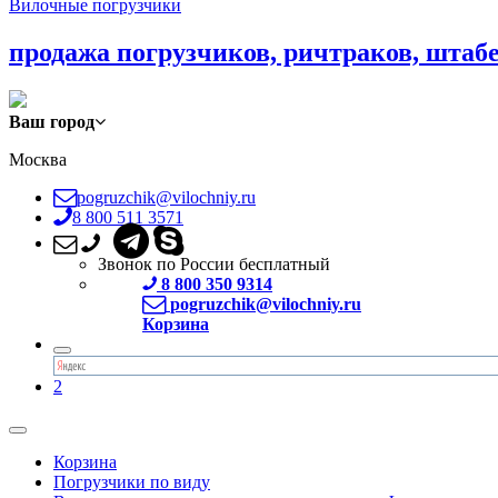
Вилочные погрузчики
продажа погрузчиков, ричтраков, штаб
Ваш город
Москва
pogruzchik@vilochniy.ru
8 800 511 3571
Звонок по России бесплатный
8 800 350 9314
pogruzchik@vilochniy.ru
Корзина
2
Корзина
Погрузчики по виду