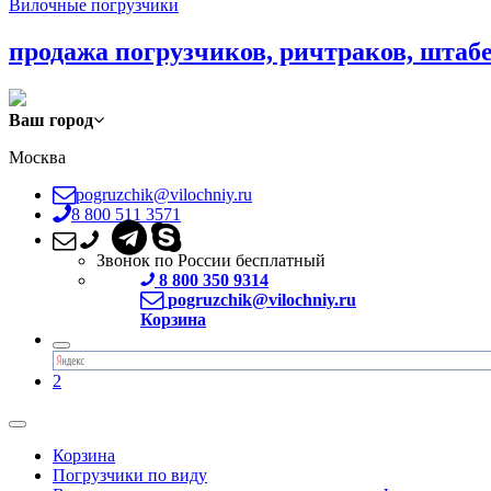
Вилочные погрузчики
продажа погрузчиков, ричтраков, штаб
Ваш город
Москва
pogruzchik@vilochniy.ru
8 800 511 3571
Звонок по России бесплатный
8 800 350 9314
pogruzchik@vilochniy.ru
Корзина
2
Корзина
Погрузчики по виду