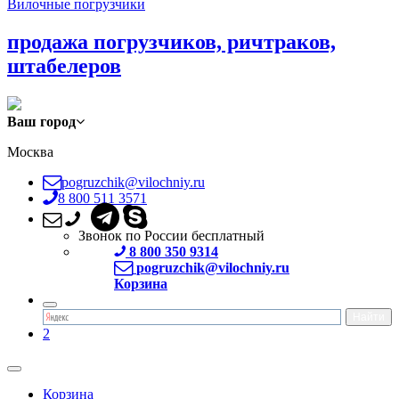
Вилочные погрузчики
продажа погрузчиков, ричтраков,
штабелеров
Ваш город
Москва
pogruzchik@vilochniy.ru
8 800 511 3571
Звонок по России бесплатный
8 800 350 9314
pogruzchik@vilochniy.ru
Корзина
2
Корзина