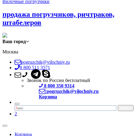
Вилочные погрузчики
продажа погрузчиков, ричтраков,
штабелеров
Ваш город
Москва
pogruzchik@vilochniy.ru
8 800 511 3571
Звонок по России бесплатный
8 800 350 9314
pogruzchik@vilochniy.ru
Корзина
2
Корзина