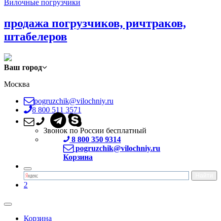
Вилочные погрузчики
продажа погрузчиков, ричтраков,
штабелеров
Ваш город
Москва
pogruzchik@vilochniy.ru
8 800 511 3571
Звонок по России бесплатный
8 800 350 9314
pogruzchik@vilochniy.ru
Корзина
2
Корзина