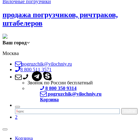
Вилочные погрузчики
продажа погрузчиков, ричтраков,
штабелеров
Ваш город
Москва
pogruzchik@vilochniy.ru
8 800 511 3571
Звонок по России бесплатный
8 800 350 9314
pogruzchik@vilochniy.ru
Корзина
2
Корзина