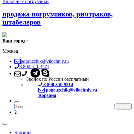
Вилочные погрузчики
продажа погрузчиков, ричтраков,
штабелеров
Ваш город
Москва
pogruzchik@vilochniy.ru
8 800 511 3571
Звонок по России бесплатный
8 800 350 9314
pogruzchik@vilochniy.ru
Корзина
2
Корзина