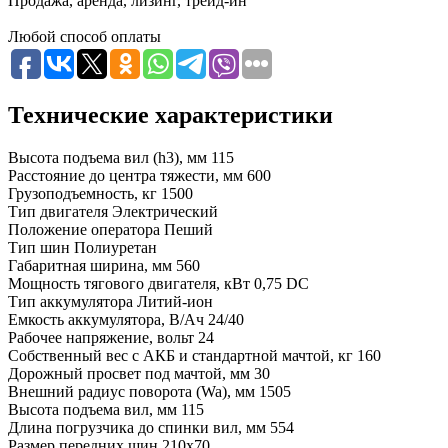
Продажа, аренда, лизинг, трейд-ин
Любой способ оплаты
Технические характеристики
Высота подъема вил (h3), мм
115
Расстояние до центра тяжести, мм
600
Грузоподъемность, кг
1500
Тип двигателя
Электрический
Положение оператора
Пеший
Тип шин
Полиуретан
Габаритная ширина, мм
560
Мощность тягового двигателя, кВт
0,75 DC
Тип аккумулятора
Литий-ион
Емкость аккумулятора, В/Ач
24/40
Рабочее напряжение, вольт
24
Собственный вес с АКБ и стандартной мачтой, кг
160
Дорожный просвет под мачтой, мм
30
Внешний радиус поворота (Wa), мм
1505
Высота подъема вил, мм
115
Длина погрузчика до спинки вил, мм
554
Размер передних шин
210x70