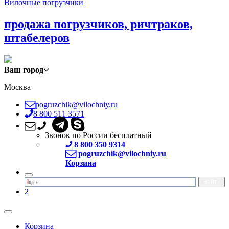
Вилочные погрузчики
продажа погрузчиков, ричтраков,
штабелеров
Ваш город
Москва
pogruzchik@vilochniy.ru
8 800 511 3571
Звонок по России бесплатный
8 800 350 9314
pogruzchik@vilochniy.ru
Корзина
2
Корзина