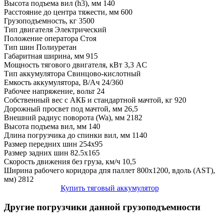
Высота подъема вил (h3), мм
140
Расстояние до центра тяжести, мм
600
Грузоподъемность, кг
3500
Тип двигателя
Электрический
Положение оператора
Стоя
Тип шин
Полиуретан
Габаритная ширина, мм
915
Мощность тягового двигателя, кВт
3,3 AC
Тип аккумулятора
Свинцово-кислотный
Емкость аккумулятора, В/Ач
24/360
Рабочее напряжение, вольт
24
Собственный вес с АКБ и стандартной мачтой, кг
920
Дорожный просвет под мачтой, мм
26,5
Внешний радиус поворота (Wa), мм
2182
Высота подъема вил, мм
140
Длина погрузчика до спинки вил, мм
1140
Размер передних шин
254x95
Размер задних шин
82.5x165
Скорость движения без груза, км/ч
10,5
Ширина рабочего коридора дпя паллет 800х1200, вдоль (AST),
мм)
2812
Купить тяговый аккумулятор
Другие погрузчики данной грузоподъемности