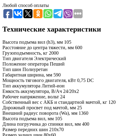
Любой способ оплаты
Технические характеристики
Высота подъема вил (h3), мм
105
Расстояние до центра тяжести, мм
600
Грузоподъемность, кг
2000
Тип двигателя
Электрический
Положение оператора
Пеший
Тип шин
Полиуретан
Габаритная ширина, мм
590
Мощность тягового двигателя, кВт
0,75 DC
Тип аккумулятора
Литий-ион
Емкость аккумулятора, В/Ач
24/20х2
Рабочее напряжение, вольт
24
Собственный вес с АКБ и стандартной мачтой, кг
120
Дорожный просвет под мачтой, мм
25
Внешний радиус поворота (Wa), мм
1360
Высота подъема вил, мм
105
Длина погрузчика до спинки вил, мм
400
Размер передних шин
210x70
Размер задних шин
80x60