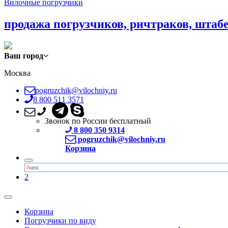
Вилочные погрузчики
продажа погрузчиков, ричтраков, штаб
Ваш город
Москва
pogruzchik@vilochniy.ru
8 800 511 3571
Звонок по России бесплатный
8 800 350 9314
pogruzchik@vilochniy.ru
Корзина
2
Корзина
Погрузчики по виду