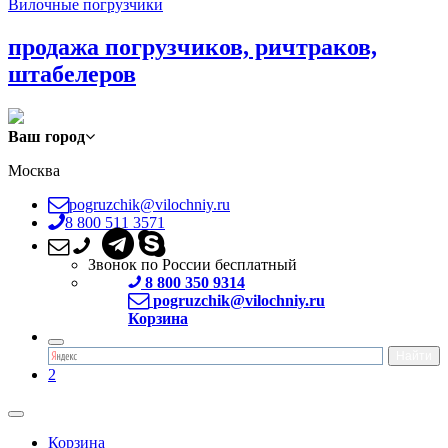
Вилочные погрузчики
продажа погрузчиков, ричтраков,
штабелеров
Ваш город
Москва
pogruzchik@vilochniy.ru
8 800 511 3571
Звонок по России бесплатный
8 800 350 9314
pogruzchik@vilochniy.ru
Корзина
2
Корзина