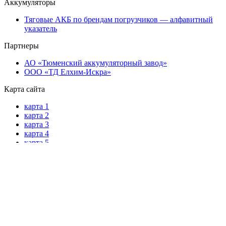
Аккумуляторы
Тяговые АКБ по брендам погрузчиков — алфавитный
указатель
Партнеры
АО «Тюменский аккумуляторный завод»
ООО «ТД Елхим-Искра»
Карта сайта
карта 1
карта 2
карта 3
карта 4
карта 5
карта 6
карта 7
карта 8
карта 9
карта 10
карта 11
карта 12
карта 13
карта 14