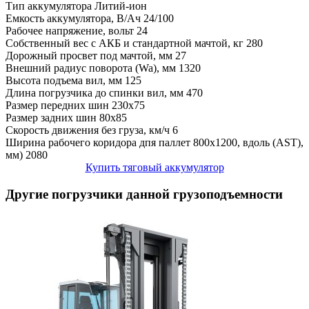
Тип аккумулятора
Литий-ион
Емкость аккумулятора, В/Ач
24/100
Рабочее напряжение, вольт
24
Собственный вес с АКБ и стандартной мачтой, кг
280
Дорожный просвет под мачтой, мм
27
Внешний радиус поворота (Wa), мм
1320
Высота подъема вил, мм
125
Длина погрузчика до спинки вил, мм
470
Размер передних шин
230x75
Размер задних шин
80x85
Скорость движения без груза, км/ч
6
Ширина рабочего коридора дпя паллет 800х1200, вдоль (AST),
мм)
2080
Купить тяговый аккумулятор
Другие погрузчики данной грузоподъемности