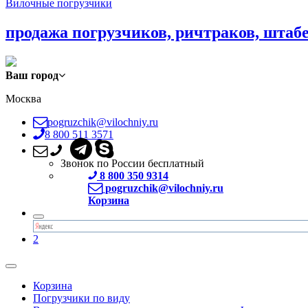
Вилочные погрузчики
продажа погрузчиков, ричтраков, штаб
Ваш город
Москва
pogruzchik@vilochniy.ru
8 800 511 3571
Звонок по России бесплатный
8 800 350 9314
pogruzchik@vilochniy.ru
Корзина
2
Корзина
Погрузчики по виду