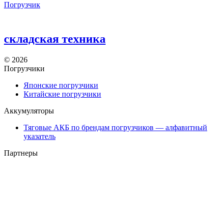
Погрузчик
складская техника
©
2026
Погрузчики
Японские погрузчики
Китайские погрузчики
Аккумуляторы
Тяговые АКБ по брендам погрузчиков — алфавитный
указатель
Партнеры
АО «Тюменский аккумуляторный завод»
ООО «ТД Елхим-Искра»
Карта сайта
карта 1