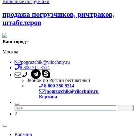
Вилочные погрузчики
продажа погрузчиков, ричтраков,
штабелеров
Ваш город
Москва
pogruzchik@vilochniy.ru
8 800 511 3571
Звонок по России бесплатный
8 800 350 9314
pogruzchik@vilochniy.ru
Корзина
2
Корзина