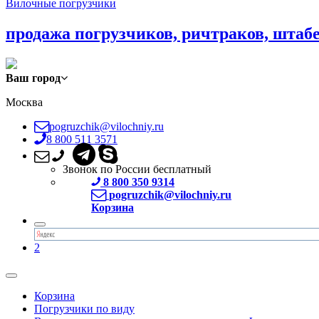
Вилочные погрузчики
продажа погрузчиков, ричтраков, штаб
Ваш город
Москва
pogruzchik@vilochniy.ru
8 800 511 3571
Звонок по России бесплатный
8 800 350 9314
pogruzchik@vilochniy.ru
Корзина
2
Корзина
Погрузчики по виду