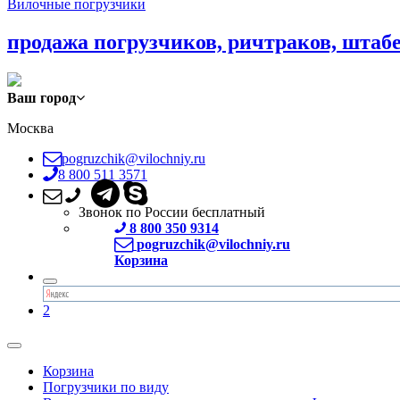
Вилочные погрузчики
продажа погрузчиков, ричтраков, штаб
Ваш город
Москва
pogruzchik@vilochniy.ru
8 800 511 3571
Звонок по России бесплатный
8 800 350 9314
pogruzchik@vilochniy.ru
Корзина
2
Корзина
Погрузчики по виду