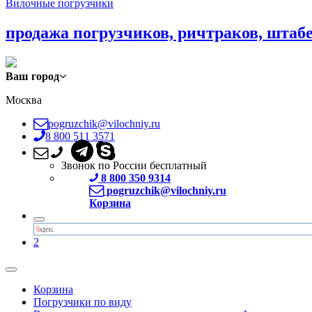
Вилочные погрузчики
продажа погрузчиков, ричтраков, штаб
Ваш город
Москва
pogruzchik@vilochniy.ru
8 800 511 3571
Звонок по России бесплатный
8 800 350 9314
pogruzchik@vilochniy.ru
Корзина
2
Корзина
Погрузчики по виду