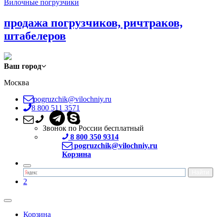
Вилочные погрузчики
продажа погрузчиков, ричтраков,
штабелеров
Ваш город
Москва
pogruzchik@vilochniy.ru
8 800 511 3571
Звонок по России бесплатный
8 800 350 9314
pogruzchik@vilochniy.ru
Корзина
2
Корзина