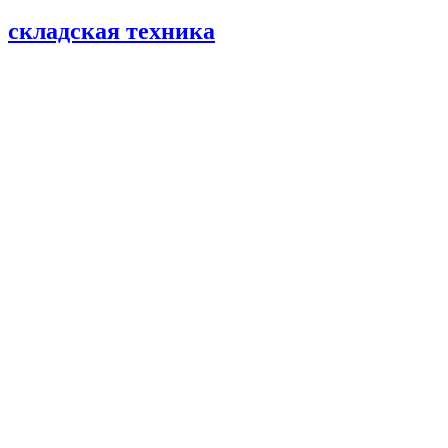
складская техника
©
2026
Погрузчики
Японские погрузчики
Китайские погрузчики
Аккумуляторы
Тяговые АКБ по брендам погрузчиков — алфавитный
указатель
Партнеры
АО «Тюменский аккумуляторный завод»
ООО «ТД Елхим-Искра»
Карта сайта
карта 1
карта 2
карта 3
карта 4