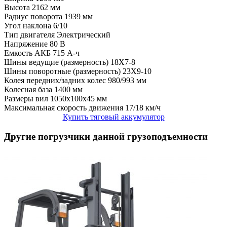
Высота
2162 мм
Радиус поворота
1939 мм
Угол наклона
6/10
Тип двигателя
Электрический
Напряжение
80 В
Емкость АКБ
715 А-ч
Шины ведущие (размерность)
18X7-8
Шины поворотные (размерность)
23X9-10
Колея передних/задних колес
980/993 мм
Колесная база
1400 мм
Размеры вил
1050x100x45 мм
Максимальная скорость движения
17/18 км/ч
Купить тяговый аккумулятор
Другие погрузчики данной грузоподъемности