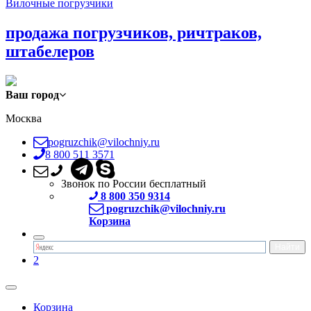
Вилочные погрузчики
продажа погрузчиков, ричтраков,
штабелеров
Ваш город
Москва
pogruzchik@vilochniy.ru
8 800 511 3571
Звонок по России бесплатный
8 800 350 9314
pogruzchik@vilochniy.ru
Корзина
2
Корзина