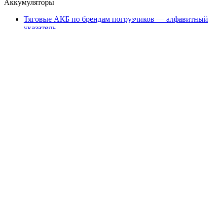
Аккумуляторы
Тяговые АКБ по брендам погрузчиков — алфавитный
указатель
Партнеры
АО «Тюменский аккумуляторный завод»
ООО «ТД Елхим-Искра»
Карта сайта
карта 1
карта 2
карта 3
карта 4
карта 5
карта 6
карта 7
карта 8
карта 9
карта 10
карта 11
карта 12
карта 13
карта 14