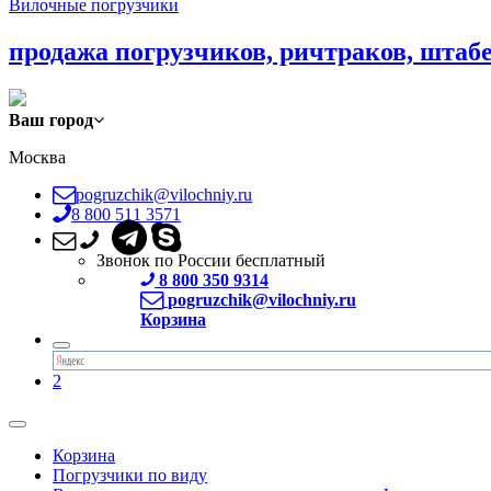
Вилочные погрузчики
продажа погрузчиков, ричтраков, штаб
Ваш город
Москва
pogruzchik@vilochniy.ru
8 800 511 3571
Звонок по России бесплатный
8 800 350 9314
pogruzchik@vilochniy.ru
Корзина
2
Корзина
Погрузчики по виду