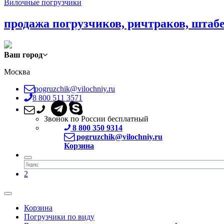
Вилочные погрузчики
продажа погрузчиков, ричтраков, штаб
Ваш город
Москва
pogruzchik@vilochniy.ru
8 800 511 3571
Звонок по России бесплатный
8 800 350 9314
pogruzchik@vilochniy.ru
Корзина
2
Корзина
Погрузчики по виду