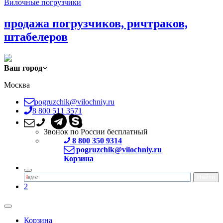
Вилочные погрузчики
продажа погрузчиков, ричтраков,
штабелеров
Ваш город
Москва
pogruzchik@vilochniy.ru
8 800 511 3571
Звонок по России бесплатный
8 800 350 9314
pogruzchik@vilochniy.ru
Корзина
2
Корзина