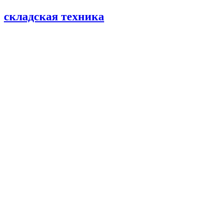
складская техника
©
2026
Погрузчики
Японские погрузчики
Китайские погрузчики
Аккумуляторы
Тяговые АКБ по брендам погрузчиков — алфавитный
указатель
Партнеры
АО «Тюменский аккумуляторный завод»
ООО «ТД Елхим-Искра»
Карта сайта
карта 1
карта 2
карта 3
карта 4