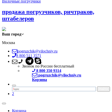
Вилочные погрузчики
продажа погрузчиков, ричтраков,
штабелеров
Ваш город
Москва
pogruzchik@vilochniy.ru
8 800 511 3571
Звонок по России бесплатный
8 800 350 9314
pogruzchik@vilochniy.ru
Корзина
2
Корзина