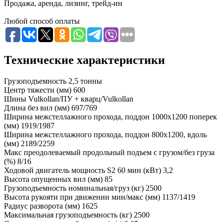
Продажа, аренда, лизинг, трейд-ин
Любой способ оплаты
Технические характеристики
Грузоподъемность
2,5 тонны
Центр тяжести (мм)
600
Шины
Vulkollan/ПУ + кварц/Vulkollan
Длина без вил (мм)
697/769
Ширина межстеллажного прохода, поддон 1000х1200 поперек
(мм)
1919/1987
Ширина межстеллажного прохода, поддон 800х1200, вдоль
(мм)
2189/2259
Макс преодолеваемый продольный подъем с грузом/без груза
(%)
8/16
Ходовой двигатель мощность S2 60 мин (кВт)
3,2
Высота опущенных вил (мм)
85
Грузоподъемность номинальная/груз (кг)
2500
Высота рукояти при движении мин/макс (мм)
1137/1419
Радиус разворота (мм)
1625
Максимальная грузоподъемность (кг)
2500