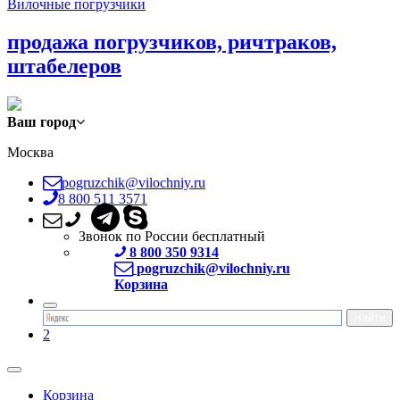
Вилочные погрузчики
продажа погрузчиков, ричтраков,
штабелеров
Ваш город
Москва
pogruzchik@vilochniy.ru
8 800 511 3571
Звонок по России бесплатный
8 800 350 9314
pogruzchik@vilochniy.ru
Корзина
2
Корзина