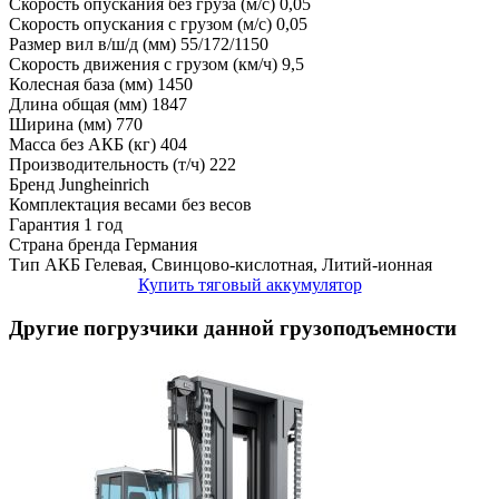
Скорость опускания без груза (м/с)
0,05
Скорость опускания c грузом (м/с)
0,05
Размер вил в/ш/д (мм)
55/172/1150
Скорость движения с грузом (км/ч)
9,5
Колесная база (мм)
1450
Длина общая (мм)
1847
Ширина (мм)
770
Масса без АКБ (кг)
404
Производительность (т/ч)
222
Бренд
Jungheinrich
Комплектация весами
без весов
Гарантия
1 год
Страна бренда
Германия
Тип АКБ
Гелевая, Свинцово-кислотная, Литий-ионная
Купить тяговый аккумулятор
Другие погрузчики данной грузоподъемности