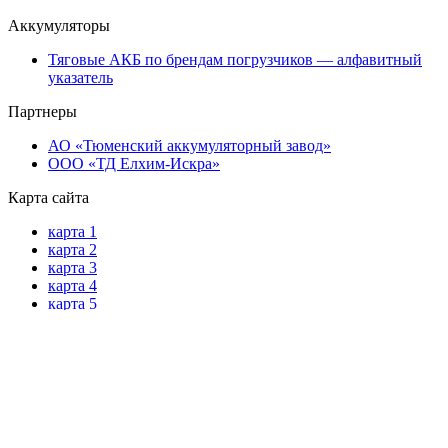
Аккумуляторы
Тяговые АКБ по брендам погрузчиков — алфавитный
указатель
Партнеры
АО «Тюменский аккумуляторный завод»
ООО «ТД Елхим-Искра»
Карта сайта
карта 1
карта 2
карта 3
карта 4
карта 5
карта 6
карта 7
карта 8
карта 9
карта 10
карта 11
карта 12
карта 13