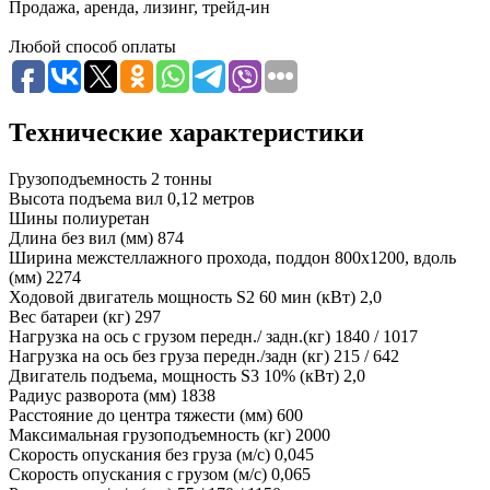
Продажа, аренда, лизинг, трейд-ин
Любой способ оплаты
Технические характеристики
Грузоподъемность
2 тонны
Высота подъема вил
0,12 метров
Шины
полиуретан
Длина без вил (мм)
874
Ширина межстеллажного прохода, поддон 800х1200, вдоль
(мм)
2274
Ходовой двигатель мощность S2 60 мин (кВт)
2,0
Вес батареи (кг)
297
Нагрузка на ось с грузом передн./ задн.(кг)
1840 / 1017
Нагрузка на ось без груза передн./задн (кг)
215 / 642
Двигатель подъема, мощность S3 10% (кВт)
2,0
Радиус разворота (мм)
1838
Расстояние до центра тяжести (мм)
600
Максимальная грузоподъемность (кг)
2000
Скорость опускания без груза (м/с)
0,045
Скорость опускания c грузом (м/с)
0,065