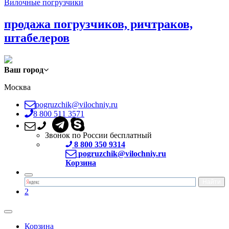
Вилочные погрузчики
продажа погрузчиков, ричтраков,
штабелеров
Ваш город
Москва
pogruzchik@vilochniy.ru
8 800 511 3571
Звонок по России бесплатный
8 800 350 9314
pogruzchik@vilochniy.ru
Корзина
2
Корзина