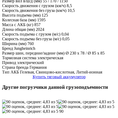
Размер вил в/ш/д (мм)
55 / 170 / 1150
Скорость движения с грузом (км/ч)
8,5
Скорость движения без груза (км/ч)
10,5
Высота подъема (мм)
125
Колесная база (мм)
1595
Масса с АКБ (кг)
857
Длина общая (мм)
2024
Скорость подъема с грузом (м/с)
0,04
Скорость подъема без груза (м/с)
0,05
Ширина (мм)
760
Бренд
Jungheinrich
Размер шин, передние/задние (мм)
Ø 230 x 78 / Ø 85 x 85
Тормозная система
электрическая
Привод
электрический
Страна бренда
Германия
Тип АКБ
Гелевая, Свинцово-кислотная, Литий-ионная
Купить тяговый аккумулятор
Другие погрузчики данной грузоподъемности
90