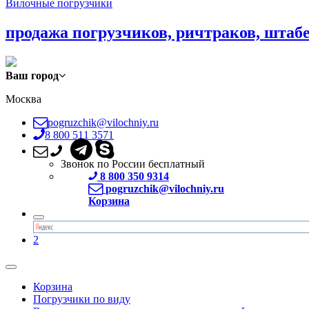
Вилочные погрузчики
продажа погрузчиков, ричтраков, штаб
Ваш город
Москва
pogruzchik@vilochniy.ru
8 800 511 3571
Звонок по России бесплатный
8 800 350 9314
pogruzchik@vilochniy.ru
Корзина
2
Корзина
Погрузчики по виду