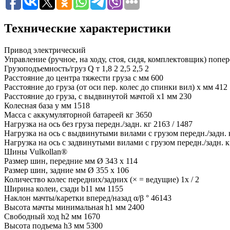
Технические характеристики
Привод
электрический
Управление (ручное, на ходу, стоя, сидя, комплектовщик)
попер
Грузоподъемность/груз Q т 1,8 2 2,5 2,5
2
Расстояние до центра тяжести груза c мм
600
Расстояние до груза (от оси пер. колес до спинки вил) x мм
412
Расстояние до груза, с выдвинутой мачтой x1 мм
230
Колесная база y мм
1518
Масса с аккумуляторной батареей кг
3650
Нагрузка на ось без груза передн./задн. кг
2163 / 1487
Нагрузка на ось с выдвинутыми вилами с грузом передн./задн. 
Нагрузка на ось с задвинутыми вилами с грузом передн./задн. к
Шины
Vulkollan®
Размер шин, передние мм
Ø 343 x 114
Размер шин, задние мм
Ø 355 x 106
Количество колес передних/задних (× = ведущие)
1x / 2
Ширина колеи, сзади b11 мм
1155
Наклон мачты/каретки вперед/назад α/β °
46143
Высота мачты минимальная h1 мм
2400
Свободный ход h2 мм
1670
Высота подъема h3 мм
5300