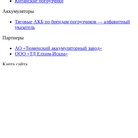
Китайские погрузчики
Аккумуляторы
Тяговые АКБ по брендам погрузчиков — алфавитный
указатель
Партнеры
АО «Тюменский аккумуляторный завод»
ООО «ТД Елхим-Искра»
Карта сайта
карта 1
карта 2
карта 3
карта 4
карта 5
карта 6
карта 7
карта 8
карта 9
карта 10
карта 11
карта 12