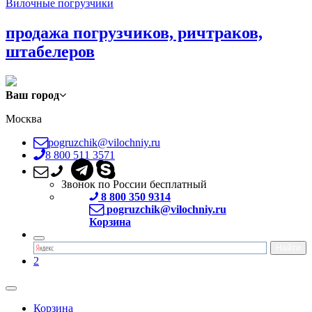
Вилочные погрузчики
продажа погрузчиков, ричтраков,
штабелеров
Ваш город
Москва
pogruzchik@vilochniy.ru
8 800 511 3571
Звонок по России бесплатный
8 800 350 9314
pogruzchik@vilochniy.ru
Корзина
2
Корзина