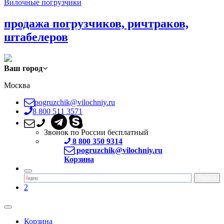
Вилочные погрузчики
продажа погрузчиков, ричтраков,
штабелеров
Ваш город
Москва
pogruzchik@vilochniy.ru
8 800 511 3571
Звонок по России бесплатный
8 800 350 9314
pogruzchik@vilochniy.ru
Корзина
2
Корзина