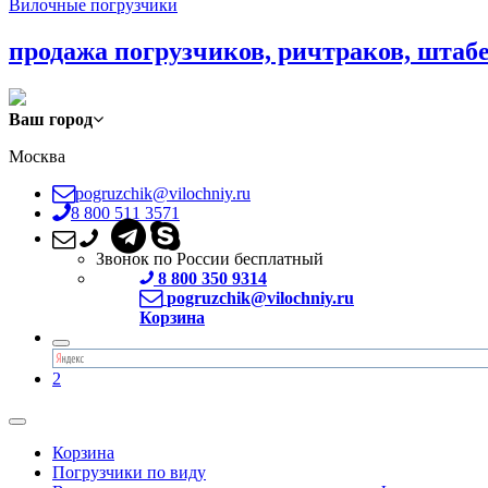
Вилочные погрузчики
продажа погрузчиков, ричтраков, штаб
Ваш город
Москва
pogruzchik@vilochniy.ru
8 800 511 3571
Звонок по России бесплатный
8 800 350 9314
pogruzchik@vilochniy.ru
Корзина
2
Корзина
Погрузчики по виду