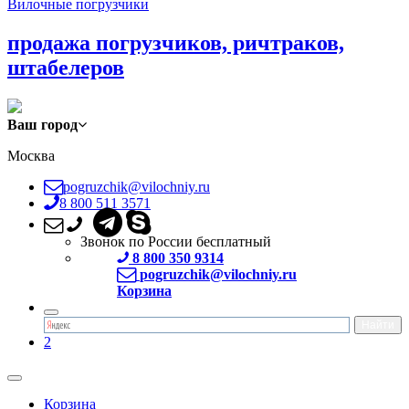
Вилочные погрузчики
продажа погрузчиков, ричтраков,
штабелеров
Ваш город
Москва
pogruzchik@vilochniy.ru
8 800 511 3571
Звонок по России бесплатный
8 800 350 9314
pogruzchik@vilochniy.ru
Корзина
2
Корзина