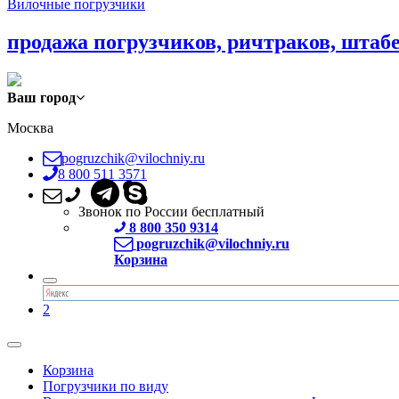
Вилочные погрузчики
продажа погрузчиков, ричтраков, штаб
Ваш город
Москва
pogruzchik@vilochniy.ru
8 800 511 3571
Звонок по России бесплатный
8 800 350 9314
pogruzchik@vilochniy.ru
Корзина
2
Корзина
Погрузчики по виду