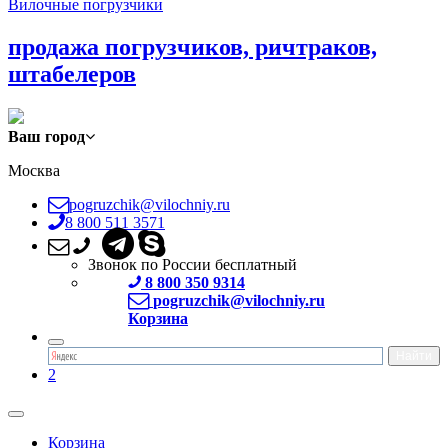
Вилочные погрузчики
продажа погрузчиков, ричтраков,
штабелеров
Ваш город
Москва
pogruzchik@vilochniy.ru
8 800 511 3571
Звонок по России бесплатный
8 800 350 9314
pogruzchik@vilochniy.ru
Корзина
2
Корзина