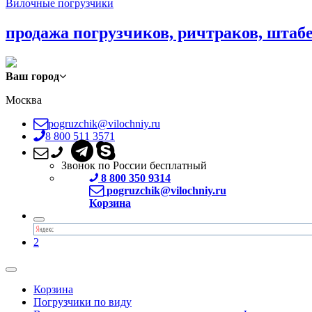
Вилочные погрузчики
продажа погрузчиков, ричтраков, штаб
Ваш город
Москва
pogruzchik@vilochniy.ru
8 800 511 3571
Звонок по России бесплатный
8 800 350 9314
pogruzchik@vilochniy.ru
Корзина
2
Корзина
Погрузчики по виду