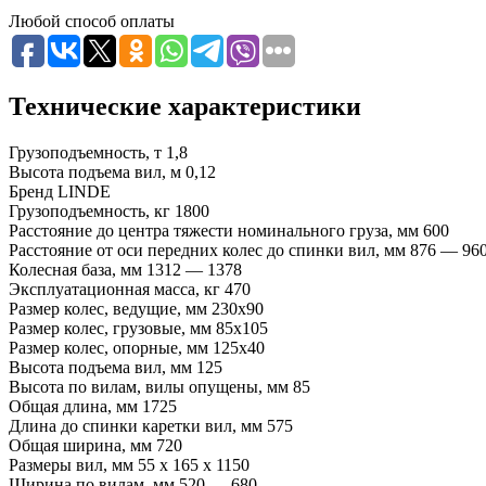
Любой способ оплаты
Технические характеристики
Грузоподъемность, т
1,8
Высота подъема вил, м
0,12
Бренд
LINDE
Грузоподъемность, кг
1800
Расстояние до центра тяжести номинального груза, мм
600
Расстояние от оси передних колес до спинки вил, мм
876 — 96
Колесная база, мм
1312 — 1378
Эксплуатационная масса, кг
470
Размер колес, ведущие, мм
230х90
Размер колес, грузовые, мм
85х105
Размер колес, опорные, мм
125х40
Высота подъема вил, мм
125
Высота по вилам, вилы опущены, мм
85
Общая длина, мм
1725
Длина до спинки каретки вил, мм
575
Общая ширина, мм
720
Размеры вил, мм
55 х 165 х 1150
Ширина по вилам, мм
520 — 680