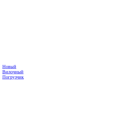
Новый
Вилочный
Погрузчик
складская техника
©
2026
Погрузчики
Японские погрузчики
Китайские погрузчики