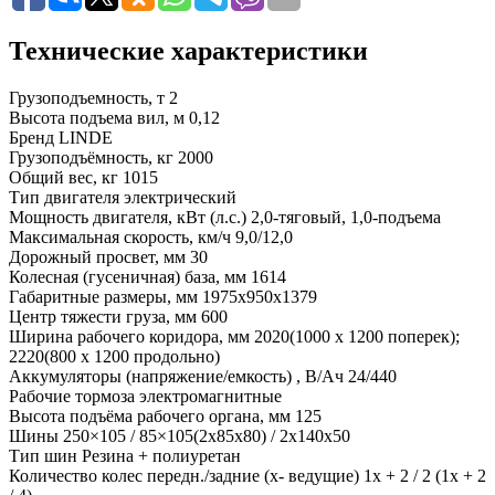
Технические характеристики
Грузоподъемность, т
2
Высота подъема вил, м
0,12
Бренд
LINDE
Грузоподъёмность, кг
2000
Общий вес, кг
1015
Тип двигателя
электрический
Мощность двигателя, кВт (л.с.)
2,0-тяговый, 1,0-подъема
Максимальная скорость, км/ч
9,0/12,0
Дорожный просвет, мм
30
Колесная (гусеничная) база, мм
1614
Габаритные размеры, мм
1975x950x1379
Центр тяжести груза, мм
600
Ширина рабочего коридора, мм
2020(1000 х 1200 поперек);
2220(800 х 1200 продольно)
Аккумуляторы (напряжение/емкость) , В/Ач
24/440
Рабочие тормоза
электромагнитные
Высота подъёма рабочего органа, мм
125
Шины
250×105 / 85×105(2x85x80) / 2х140х50
Тип шин
Резина + полиуретан
Количество колес передн./задние (x- ведущие)
1x + 2 / 2 (1x + 2