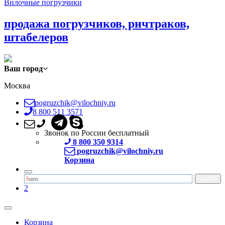
Вилочные погрузчики
продажа погрузчиков, ричтраков,
штабелеров
Ваш город
Москва
pogruzchik@vilochniy.ru
8 800 511 3571
Звонок по России бесплатный
8 800 350 9314
pogruzchik@vilochniy.ru
Корзина
2
Корзина