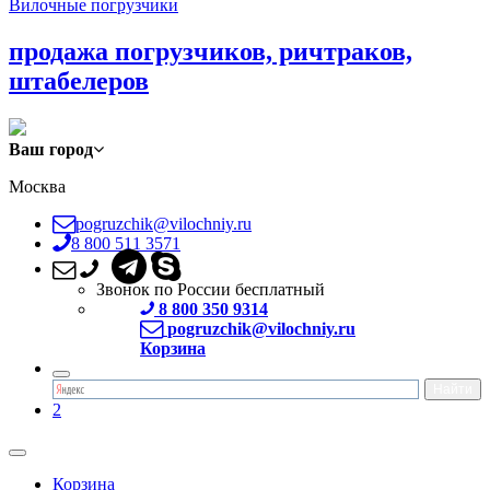
Вилочные погрузчики
продажа погрузчиков, ричтраков,
штабелеров
Ваш город
Москва
pogruzchik@vilochniy.ru
8 800 511 3571
Звонок по России бесплатный
8 800 350 9314
pogruzchik@vilochniy.ru
Корзина
2
Корзина