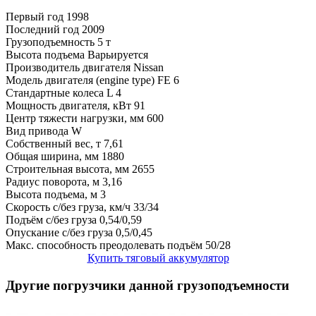
Первый год
1998
Последний год
2009
Грузоподъемность
5 т
Высота подъема
Варьируется
Производитель двигателя
Nissan
Модель двигателя (engine type)
FE 6
Стандартные колеса
L 4
Мощность двигателя, кВт
91
Центр тяжести нагрузки, мм
600
Вид привода
W
Собственный вес, т
7,61
Общая ширина, мм
1880
Строительная высота, мм
2655
Радиус поворота, м
3,16
Высота подъема, м
3
Скорость с/без груза, км/ч
33/34
Подъём с/без груза
0,54/0,59
Опускание с/без груза
0,5/0,45
Макс. способность преодолевать подъём
50/28
Купить тяговый аккумулятор
Другие погрузчики данной грузоподъемности