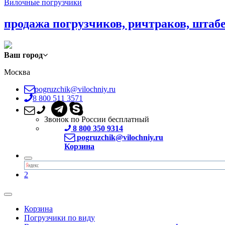
Вилочные погрузчики
продажа погрузчиков, ричтраков, штаб
Ваш город
Москва
pogruzchik@vilochniy.ru
8 800 511 3571
Звонок по России бесплатный
8 800 350 9314
pogruzchik@vilochniy.ru
Корзина
2
Корзина
Погрузчики по виду