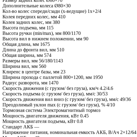
Размер задних колес
Ø80×70
Дополнительные колеса
Ø80×30
Кол-во колес спереди/сзади (х-ведущие)
1x+2/4
Колея передних колес, мм
410
Колея задних колес, мм
380
Высота подъема, мм
115
Высота ручки (min/max), мм
800/1170
Высота вил в нижнем положении, мм
90
Общая длина, мм
1675
Длина до фронта вил, мм
510
Общая ширина, мм
574
Размеры вил, мм
56/180/1143
Ширина вил, мм
560
Клиренс в центре базы, мм
23
Ширина прохода с паллетой 800×1200, мм
1950
Радиус разворота, мм
1470
Скорость движения (с грузом/ без груза), км/ч
4.2/4.6
Скорость подъема (с грузом/ без груза), мм/с
30/53
Скорость движения вил вниз (с грузом/ без груза), мм/с
49/36
Преодолимый уклон max (с грузом/ без груза), %
4/10
Тормозная система
Электромагнитный тормоз
Мощность двигателя движения, кВт
0.45
Мощность двигателя подъема, кВт
0.8
Стандарт АКБ
—
Напряжение питания, номинальная емкость АКБ, В/Ач
2×12/64