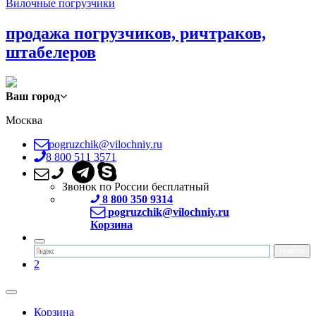
Вилочные погрузчики
продажа погрузчиков, ричтраков,
штабелеров
Ваш город
Москва
pogruzchik@vilochniy.ru
8 800 511 3571
Звонок по России бесплатный
8 800 350 9314
pogruzchik@vilochniy.ru
Корзина
2
Корзина