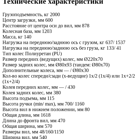
Технические характеристики
Грузоподъемность, кг
2000
Центр загрузки, мм
600
Расстояние от центра оси до вил, мм
878
Колесная база, мм
1203
Масса, кг
140
Нагрузка на переднюю/заднюю ось с грузом, кг
637/ 1537
Нагрузка на переднюю/заднюю ось без груза, кг
133/ 41
Тип колес
Полиуретан (PU)
Размер передних (ведущих) колес, мм
Ø220х70
Размер задних колес, мм
Ø80х93 (тандем: Ø80х70)
Дополнительные колеса, мм
— / Ø80х30
Кол-во колес спереди/сзади (х-ведущие)
1х/2 (1х/4) или 1х+2/2
(1х+2/4)
Колея передних колес, мм
— / 430
Колея задних колес, мм
380
Высота подъема, мм
115
Высота ручки (min/ max), мм
700/ 1160
Высота вил в нижнем положении, мм
80
Общая длина, мм
1618
Длина до фронта вил, мм
470
Общая ширина, мм
570
Размеры вил, мм
48/160/1150
Ширина вил, мм
540