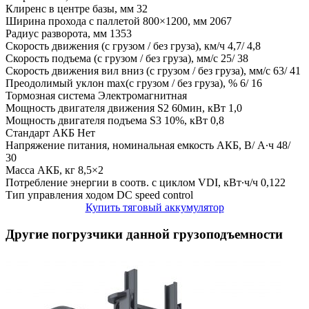
Клиренс в центре базы, мм
32
Ширина прохода с паллетой 800×1200, мм
2067
Радиус разворота, мм
1353
Скорость движения (с грузом / без груза), км/ч
4,7/ 4,8
Скорость подъема (с грузом / без груза), мм/с
25/ 38
Скорость движения вил вниз (с грузом / без груза), мм/с
63/ 41
Преодолимый уклон max(с грузом / без груза), %
6/ 16
Тормозная система
Электромагнитная
Мощность двигателя движения S2 60мин, кВт
1,0
Мощность двигателя подъема S3 10%, кВт
0,8
Стандарт АКБ
Нет
Напряжение питания, номинальная емкость АКБ, В/ А∙ч
48/
30
Масса АКБ, кг
8,5×2
Потребление энергии в соотв. с циклом VDI, кВт∙ч/ч
0,122
Тип управления ходом
DC speed control
Купить тяговый аккумулятор
Другие погрузчики данной грузоподъемности