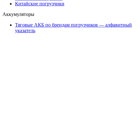
Китайские погрузчики
Аккумуляторы
Тяговые АКБ по брендам погрузчиков — алфавитный
указатель
Партнеры
АО «Тюменский аккумуляторный завод»
ООО «ТД Елхим-Искра»
Карта сайта
карта 1
карта 2
карта 3
карта 4
карта 5
карта 6
карта 7
карта 8
карта 9
карта 10
карта 11