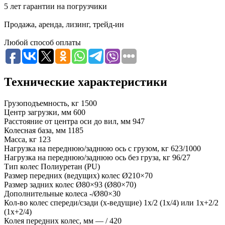
5 лет гарантии на погрузчики
Продажа, аренда, лизинг, трейд-ин
Любой способ оплаты
Технические характеристики
Грузоподъемность, кг
1500
Центр загрузки, мм
600
Расстояние от центра оси до вил, мм
947
Колесная база, мм
1185
Масса, кг
123
Нагрузка на переднюю/заднюю ось с грузом, кг
623/1000
Нагрузка на переднюю/заднюю ось без груза, кг
96/27
Тип колес
Полиуретан (PU)
Размер передних (ведущих) колес
Ø210×70
Размер задних колес
Ø80×93 (Ø80×70)
Дополнительные колеса
-/Ø80×30
Кол-во колес спереди/сзади (х-ведущие)
1x/2 (1x/4) или 1х+2/2
(1x+2/4)
Колея передних колес, мм
— / 420