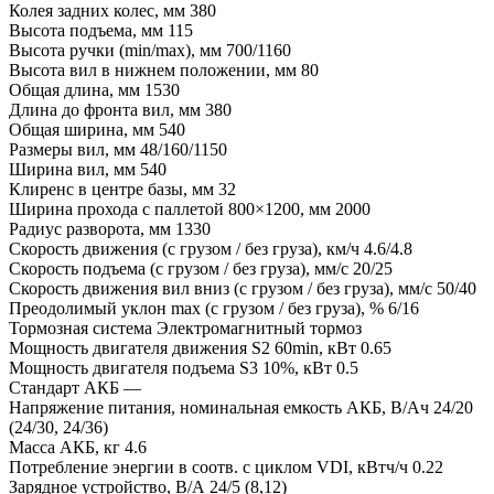
Колея задних колес, мм
380
Высота подъема, мм
115
Высота ручки (min/max), мм
700/1160
Высота вил в нижнем положении, мм
80
Общая длина, мм
1530
Длина до фронта вил, мм
380
Общая ширина, мм
540
Размеры вил, мм
48/160/1150
Ширина вил, мм
540
Клиренс в центре базы, мм
32
Ширина прохода с паллетой 800×1200, мм
2000
Радиус разворота, мм
1330
Скорость движения (с грузом / без груза), км/ч
4.6/4.8
Скорость подъема (с грузом / без груза), мм/с
20/25
Скорость движения вил вниз (с грузом / без груза), мм/с
50/40
Преодолимый уклон max (с грузом / без груза), %
6/16
Тормозная система
Электромагнитный тормоз
Мощность двигателя движения S2 60min, кВт
0.65
Мощность двигателя подъема S3 10%, кВт
0.5
Стандарт АКБ
—
Напряжение питания, номинальная емкость АКБ, В/Ач
24/20
(24/30, 24/36)
Масса АКБ, кг
4.6
Потребление энергии в соотв. с циклом VDI, кВтч/ч
0.22
Зарядное устройство, В/А
24/5 (8,12)