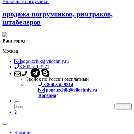
Вилочные погрузчики
продажа погрузчиков, ричтраков,
штабелеров
Ваш город
Москва
pogruzchik@vilochniy.ru
8 800 511 3571
Звонок по России бесплатный
8 800 350 9314
pogruzchik@vilochniy.ru
Корзина
2
Корзина