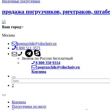
Вилочные погрузчики
продажа погрузчиков, ричтраков, штаб
Ваш город
Москва
pogruzchik@vilochniy.ru
8 800 511 3571
Звонок по России бесплатный
8 800 350 9314
pogruzchik@vilochniy.ru
Корзина
2
Корзина
Погрузчики по виду